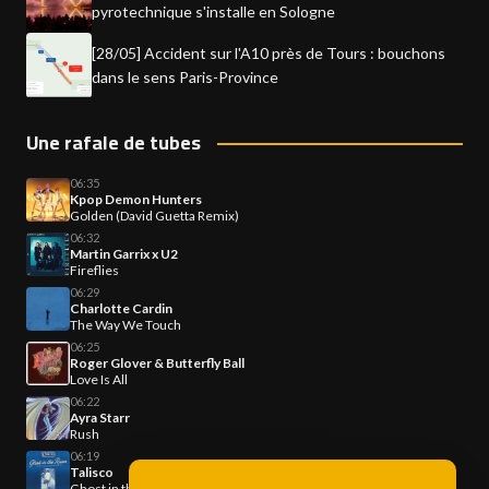
pyrotechnique s'installe en Sologne
[28/05] Accident sur l'A10 près de Tours : bouchons
dans le sens Paris-Province
Une rafale de tubes
06:35
Kpop Demon Hunters
Golden (David Guetta Remix)
06:32
Martin Garrix x U2
Fireflies
06:29
Charlotte Cardin
The Way We Touch
06:25
Roger Glover & Butterfly Ball
Love Is All
06:22
Ayra Starr
Rush
06:19
Talisco
Ghost in the Room