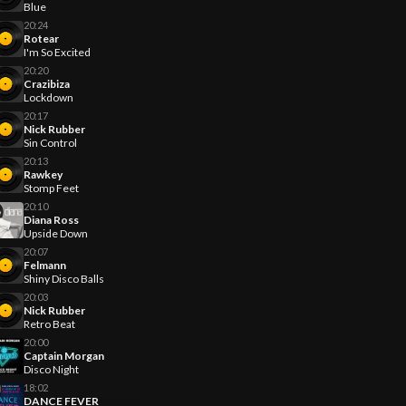
Blue
20:24
Rotear
I'm So Excited
20:20
Crazibiza
Lockdown
20:17
Nick Rubber
Sin Control
20:13
Rawkey
Stomp Feet
20:10
Diana Ross
Upside Down
20:07
Felmann
Shiny Disco Balls
20:03
Nick Rubber
Retro Beat
20:00
Captain Morgan
Disco Night
18:02
DANCE FEVER