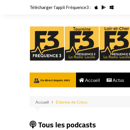
Aller
Télécharger l’appli Fréquence3 :
au
contenu
Accueil
Actus
Accueil
Etienne de Crécy
Tous les podcasts