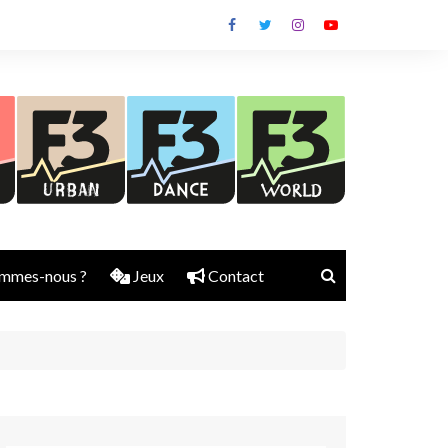
mmes-nous ?
Jeux
Contact
Nick Rubber
Jerry Aura
Sylvain Diems