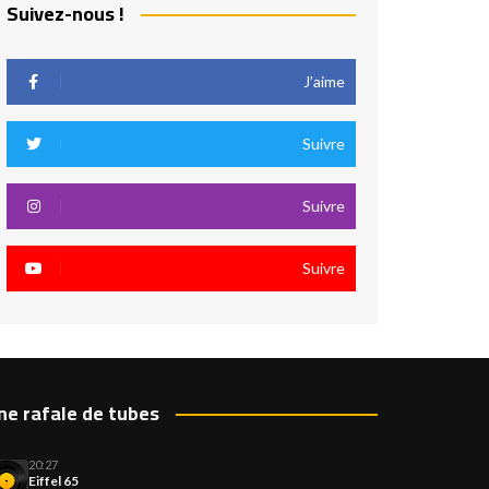
Suivez-nous !
J’aime
Suivre
Suivre
Suivre
ne rafale de tubes
20:27
Eiffel 65