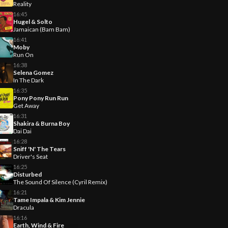
Reality
16:45
Hugel & Solto
Jamaican (Bam Bam)
16:41
Moby
Run On
16:38
Selena Gomez
In The Dark
16:35
Pony Pony Run Run
Get Away
16:31
Shakira & Burna Boy
Dai Dai
16:28
Sniff 'N' The Tears
Driver's Seat
16:25
Disturbed
The Sound Of Silence (Cyril Remix)
16:21
Tame Impala & Kim Jennie
Dracula
16:16
Earth, Wind & Fire