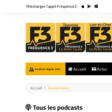
Aller
Télécharger l’appli Fréquence3 :
au
contenu
Accueil
Actus
Accueil
Evanescence
Tous les podcasts