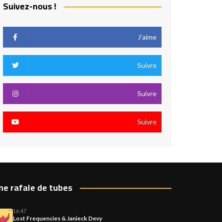
Suivez-nous !
J’aime
Suivre
Suivre
Suivre
ne rafale de tubes
16:47
Lost Frequencies & Janieck Devy