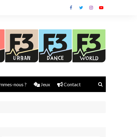
mmes-nous ?
Jeux
Contact
Nick Rubber
Jerry Aura
Sylvain Diems