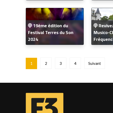
19ème édition du
Revivez
Festival Terres du Son
Musico-C
2024
Fréquenc
Pagination
1
2
3
4
Suivant
des
publications