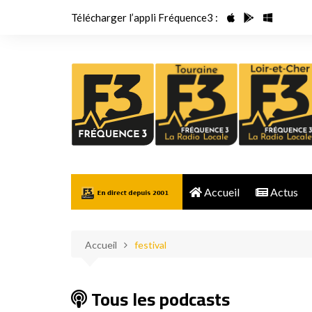
Aller
Télécharger l’appli Fréquence3 :
au
contenu
Accueil
Actus
Accueil
festival
Tous les podcasts