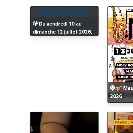
Du vendredi 10 au
dimanche 12 juillet 2026,
le festival Terres du Son
fête sa 21e édition à
Monts
Meus
2026
FRéQUENC