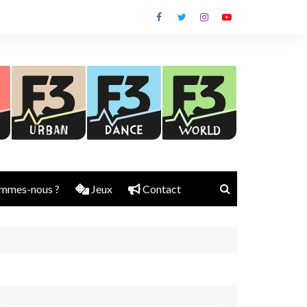
mmes-nous ?
Jeux
Contact
Nick Rubber
Jerry Aura
Sylvain Diems