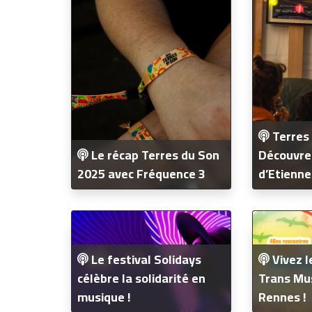
Terres 
Le récap Terres du Son
Découvrez
2025 avec Fréquence 3
d’Etienne
Le festival Solidays
Vivez l
célèbre la solidarité en
Trans Mus
musique !
Rennes !