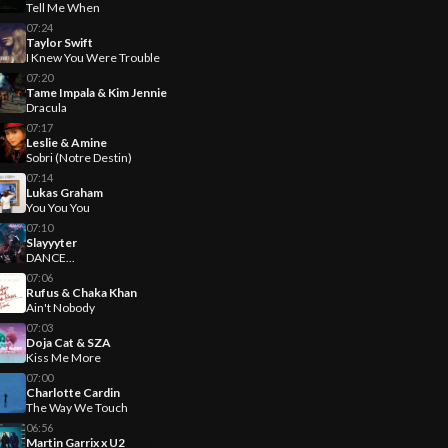
Tell Me When
07:24
Taylor Swift
I Knew You Were Trouble
07:20
Tame Impala & Kim Jennie
Dracula
07:17
Leslie & Amine
Sobri (Notre Destin)
07:14
Lukas Graham
You You You
07:10
Slayyyter
DANCE...
07:06
Rufus & Chaka Khan
Ain't Nobody
07:03
Doja Cat & SZA
Kiss Me More
07:00
Charlotte Cardin
The Way We Touch
06:56
Martin Garrix x U2