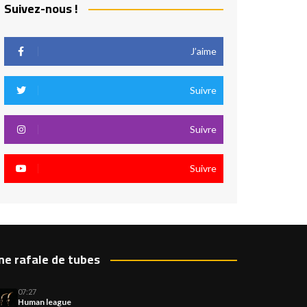
Suivez-nous !
J’aime
Suivre
Suivre
Suivre
ne rafale de tubes
07:27
Human league