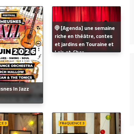
Fréquence 3 Urban
Fréquence 3 World
[Agenda] une semaine
riche en théâtre, contes
et jardins en Touraine et
Loir-et-Cher
nes In Jazz
E 3
FRéQUENCE 3