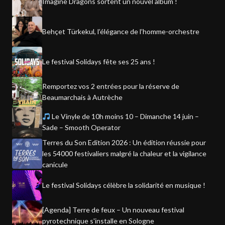
Imagine Dragons sortent un nouvel album !
Behçet Türkekul, l’élégance de l’homme-orchestre
Le festival Solidays fête ses 25 ans !
Remportez vos 2 entrées pour la réserve de
Beaumarchais à Autrèche
Le Vinyle de 10h moins 10 – Dimanche 14 juin –
Sade – Smooth Operator
Terres du Son Edition 2026 : Un édition réussie pour
les 54000 festivaliers malgré la chaleur et la vigilance
canicule
Le festival Solidays célèbre la solidarité en musique !
[Agenda] Terre de feux – Un nouveau festival
pyrotechnique s'installe en Sologne