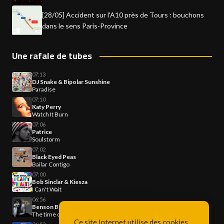
[28/05] Accident sur l'A10 près de Tours : bouchons
dans le sens Paris-Province
Une rafale de tubes
07:13
DJ Snake & Bipolar Sunshine
Paradise
07:10
Katy Perry
Watch It Burn
07:06
Patrice
Soulstorm
07:02
Black Eyed Peas
Bailar Contigo
07:00
Bob Sinclar & Kiesza
I Can't Wait
06:56
Benson Boone
The time of my life
Ce site Internet utilise des cookies.