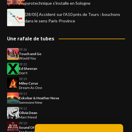
pyrotechnique s'installe en Sologne
[28/05] Accident sur l'A10 près de Tours : bouchons
dans le sens Paris-Province
Une rafale de tubes
09:26
Touch and Go
Would You
09:22
Ed Sheeran
Don't
09:19
Miley Cyrus
Dream As One
09:15
Eskobar & Heather Nova
Someone New
09:12
Olivia Dean
Man I Need
09:10
Sound Of Legend
San Francisco