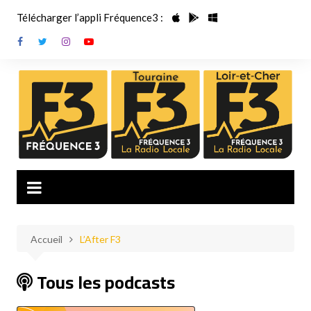
Aller
Télécharger l’appli Fréquence3 :
au
contenu
Accueil
L’After F3
Tous les podcasts