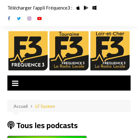
Aller
Télécharger l’appli Fréquence3 :
au
contenu
Accueil
LF System
Tous les podcasts