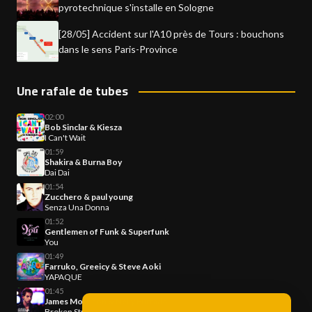
pyrotechnique s'installe en Sologne
[28/05] Accident sur l'A10 près de Tours : bouchons
dans le sens Paris-Province
Une rafale de tubes
02:00
Bob Sinclar & Kiesza
I Can't Wait
01:59
Shakira & Burna Boy
Dai Dai
01:54
Zucchero & paul young
Senza Una Donna
01:52
Gentlemen of Funk & Superfunk
You
01:49
Farruko, Greeicy & Steve Aoki
YAPAQUE
01:45
James Morrison & Nelly Furtado
Broken Strings