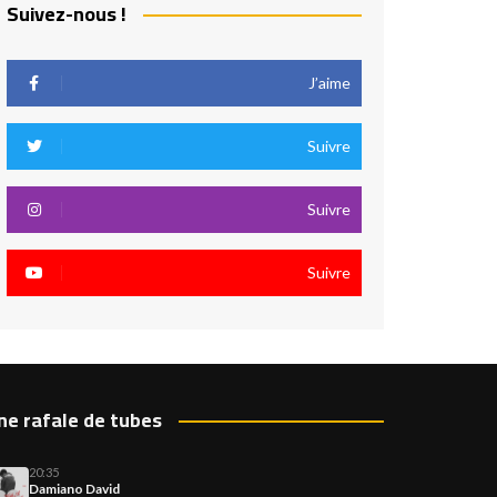
Suivez-nous !
J’aime
Suivre
Suivre
Suivre
ne rafale de tubes
20:35
Damiano David