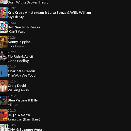
Born With a Broken Heart
20:32
Kris Kross Amsterdam & Luisa Sonza & Willy William
My Oh My
20:30
Bob Sinclar & Kiesza
I Can't Wait
20:26
Kenny loggins
Footloose
20:22
Flo Rida & Avicii
Good Feeling
20:19
Charlotte Cardin
The Way We Touch
20:16
Craig David
Walking Away
20:12
Bleu Piscine & Billy
Million
20:10
Hugel & Solto
Jamaican (Bam Bam)
20:06
DNA & Suzanne Vega