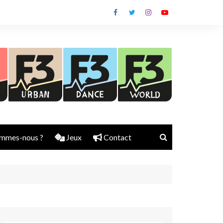
mmes-nous ?
Jeux
Contact
Nick Rubber
Jerry Aura
Sylvain Diems