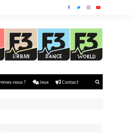
mmes-nous ?
Jeux
Contact
Nick Rubber
Jerry Aura
Sylvain Diems