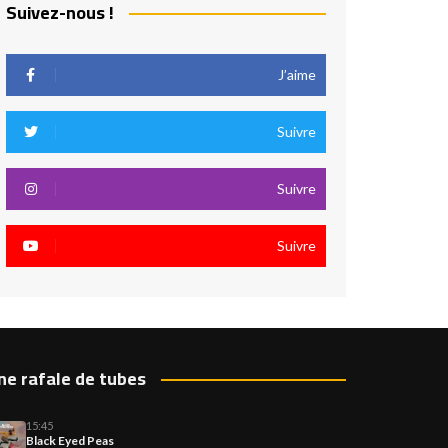
Suivez-nous !
J’aime
Suivre
Suivre
Suivre
ne rafale de tubes
15:45
Black Eyed Peas