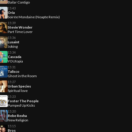
Bailar Contigo
15:43
Oria
Soirée Mondaine (Noapte Remix)
15:39
Stevie Wonder
Part Time Lover
15:36
Lusaint
Joking
15:34
Cascada
YOUtopia
15:31
Talisco
Ghost in the Room
15:27
Urban Species
Spiritual love
15:23
Foster The People
Pumped Up Kicks
15:20
Bebe Rexha
New Religion
15:15
Bros