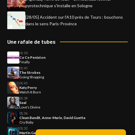
pyrotechnique s'installe en Sologne
[28/05] Accident sur l'A10 près de Tours : bouchons
dans le sens Paris-Province
Une rafale de tubes
01:50
Ce Ce Peniston
Finally
01:45
The Strokes
Going Shopping
01:43
Katy Perry
Watch It Burn
01:38
Seal
Love's Divine
01:36
Clean Bandit, Anne-Marie, David Guetta
Cry Baby
01:32
Martin Garrix x U2