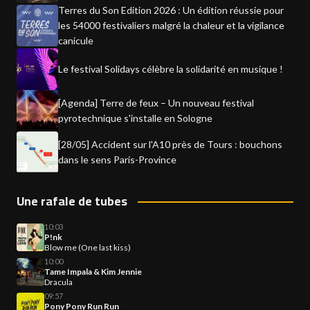
Terres du Son Edition 2026 : Un édition réussie pour
les 54000 festivaliers malgré la chaleur et la vigilance
canicule
Le festival Solidays célèbre la solidarité en musique !
[Agenda] Terre de feux – Un nouveau festival
pyrotechnique s'installe en Sologne
[28/05] Accident sur l'A10 près de Tours : bouchons
dans le sens Paris-Province
Une rafale de tubes
10:03
P!nk
Blow me (One last kiss)
10:00
Tame Impala & Kim Jennie
Dracula
09:57
Pony Pony Run Run