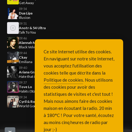
Get Away
09:54
Dua Lipa
Illusion
09:51
Anotr & 54 Ultra
Talk To You
09:46
Alannah Myles
Black Velvet
Ce site Internet utilise des cookies.
09:44
Ckay
En naviguant sur notre site Internet,
Emiliana
vous acceptez l'utilisation des
09:40
Ariana Grande
cookies telle que décrite dans la
Hate that i made you love me
Politique de cookies
. Nous utilisons
09:37
des cookies pour avoir des
Tove Lo
Habits (Stay High) (Hippie Sabotage Remix)
statistiques de visites et c'est tout !
09:34
Mais nous aimons faire des cookies
Cyril & Robin Schulz & Sam Martin
World Gone Wild
maison en écoutant la radio. 20 min
à 180°C ! Pour votre santé, écoutez
au moins cinq heures de radio par
jour ;-)