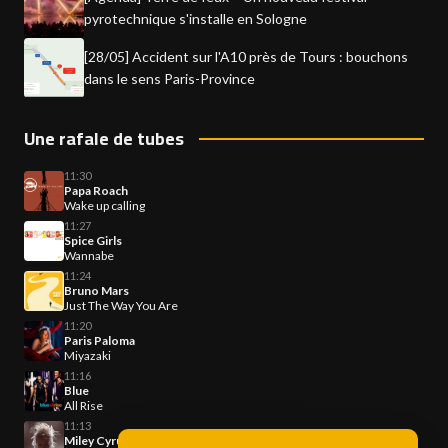
pyrotechnique s'installe en Sologne
[28/05] Accident sur l'A10 près de Tours : bouchons
dans le sens Paris-Province
Une rafale de tubes
11:30
Papa Roach
Wake up calling
11:27
Spice Girls
Wannabe
11:24
Bruno Mars
Just The Way You Are
11:20
Paris Paloma
Miyazaki
11:16
Blue
All Rise
11:13
Miley Cyrus