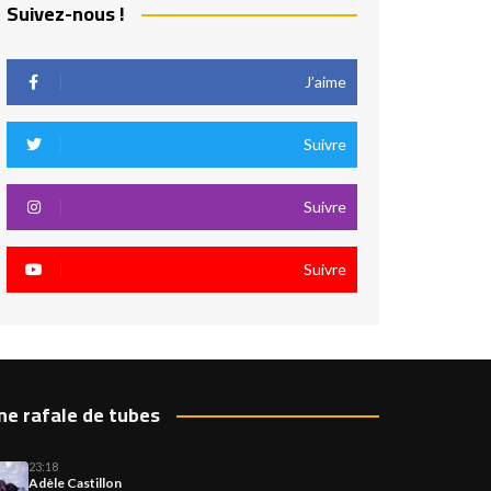
Suivez-nous !
J’aime
Suivre
Suivre
Suivre
ne rafale de tubes
23:18
Adèle Castillon