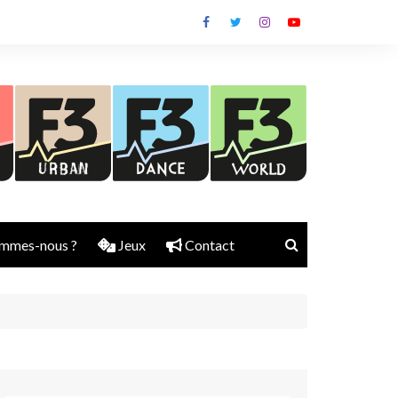
mmes-nous ?
Jeux
Contact
Nick Rubber
Jerry Aura
Sylvain Diems