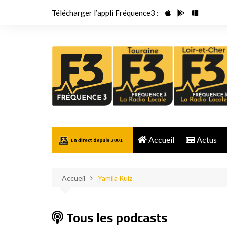
Aller
Télécharger l’appli Fréquence3 :
au
contenu
Accueil
Actus
Accueil
Yamila Ruiz
Tous les podcasts