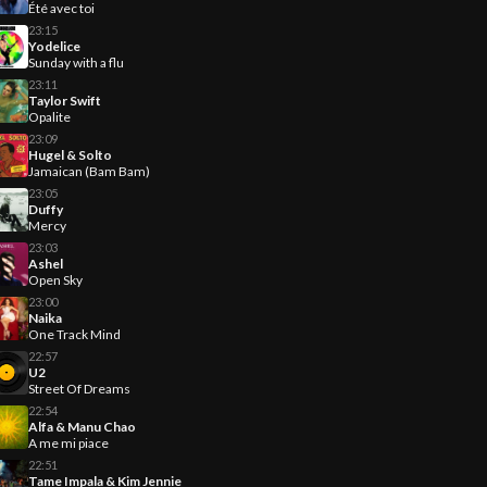
Été avec toi
23:15
Yodelice
Sunday with a flu
23:11
Taylor Swift
Opalite
23:09
Hugel & Solto
Jamaican (Bam Bam)
23:05
Duffy
Mercy
23:03
Ashel
Open Sky
23:00
Naika
One Track Mind
22:57
U2
Street Of Dreams
22:54
Alfa & Manu Chao
A me mi piace
22:51
Tame Impala & Kim Jennie