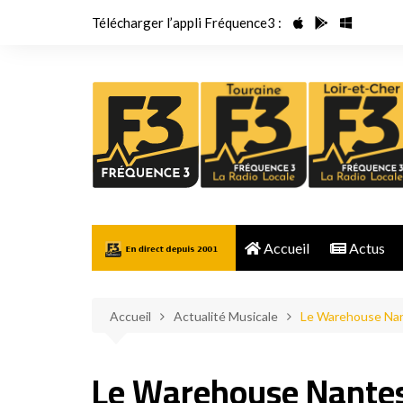
Aller
Télécharger l’appli Fréquence3 :
au
contenu
Accueil
Actus
Accueil
Actualité Musicale
Le Warehouse Nan
Le Warehouse Nantes