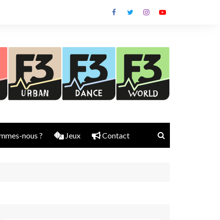
mmes-nous ?
Jeux
Contact
Nick Rubber
Jerry Aura
Sylvain Diems