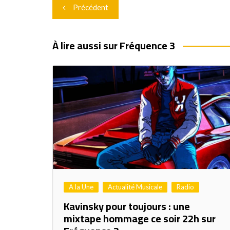
Navigation
Précédent
de
l’article
À lire aussi sur Fréquence 3
A la Une
Actualité Musicale
Radio
Kavinsky pour toujours : une
mixtape hommage ce soir 22h sur