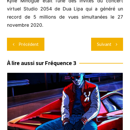
Kylie Minogue était l’une des invités du concert
virtuel Studio 2054 de Dua Lipa qui a généré un
record de 5 millions de vues simultanées le 27
novembre 2020.
Navigation
Précédent
Suivant
de
l’article
À lire aussi sur Fréquence 3