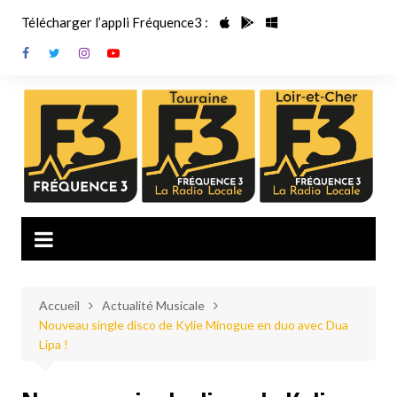
Aller
Télécharger l’appli Fréquence3 :
au
contenu
Accueil
Actualité Musicale
Nouveau single disco de Kylie Minogue en duo avec Dua
Lipa !