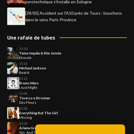
pyrotechnique s'installe en Sologne
[28/05] Accident sur l'A10 près de Tours : bouchons
dans le sens Paris-Province
Une rafale de tubes
15:20
Tame Impala & Kim Jennie
Dracula
15:16
Michael Jackson
Beat It
15:12
Bruno Mars
I Just Might
15:09
Tove Lo x Stromae
Des Fleurs
15:05
Everything But The Girl
Missing
15:02
Ariana Grande
Yes, And ?