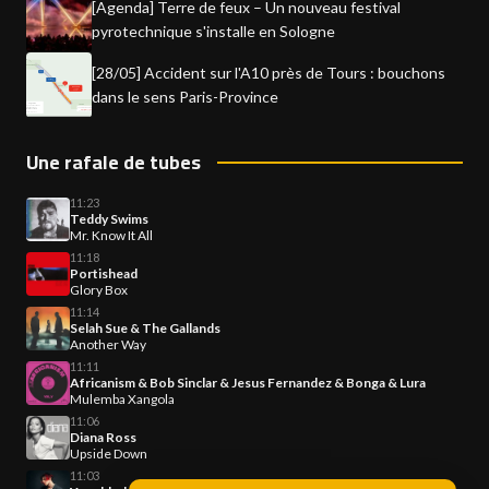
[Agenda] Terre de feux – Un nouveau festival
pyrotechnique s'installe en Sologne
[28/05] Accident sur l'A10 près de Tours : bouchons
dans le sens Paris-Province
Une rafale de tubes
11:23
Teddy Swims
Mr. Know It All
11:18
Portishead
Glory Box
11:14
Selah Sue & The Gallands
Another Way
11:11
Africanism & Bob Sinclar & Jesus Fernandez & Bonga & Lura
Mulemba Xangola
11:06
Diana Ross
Upside Down
11:03