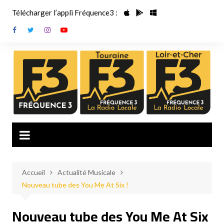
Aller
Télécharger l’appli Fréquence3 :
au
contenu
Accueil
Actualité Musicale
Nouveau tube des You Me At Six !
Nouveau tube des You Me At Six