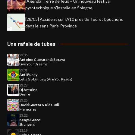
[Agenda] Terre de feux – Un nouveau festival
pyrotechnique s'installe en Sologne
[28/05] Accident sur l'A10 près de Tours : bouchons
dans le sens Paris-Province
Une rafale de tubes
23:35
Antoine Clamaran & Soraya
Live Your Dreams
23:31
Anti Funky
Let's Go Dancing (Are You Ready)
23:28
Dj Antoine
Desire
23:25
David Guetta & Kid Cudi
Memories
23:22
Kenya Grace
Strangers
23:19
Galo & Drago