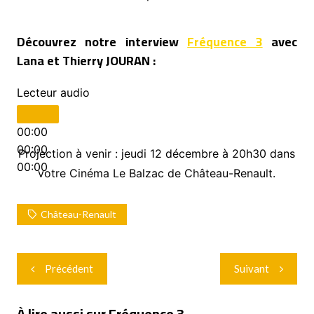
Découvrez notre interview
Fréquence 3
avec
Lana et Thierry JOURAN :
Lecteur audio
00:00
00:00
Projection à venir : jeudi 12 décembre à 20h30 dans
00:00
votre Cinéma Le Balzac de Château-Renault.
Château-Renault
Navigation
Précédent
Suivant
de
l’article
À lire aussi sur Fréquence 3