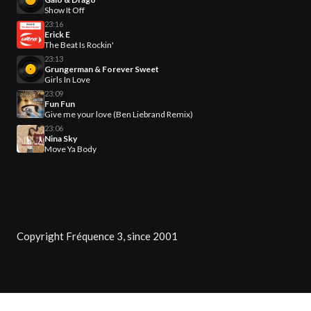
Show It Off
23:16
Erick E
The Beat Is Rockin'
23:13
Grungerman & Forever Sweet
Girls In Love
23:09
Fun Fun
Give me your love (Ben Liebrand Remix)
23:06
Nina Sky
Move Ya Body
Copyright Fréquence 3, since 2001