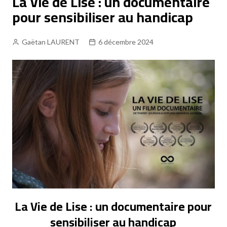
La Vie de Lise : un documentaire
Tous les podcasts et replays
pour sensibiliser au handicap
Fréquence 3 Gold
Fréquence 3 Urban
Gaëtan LAURENT
6 décembre 2024
Fréquence 3 World
La Vie de Lise : un documentaire pour
sensibiliser au handicap