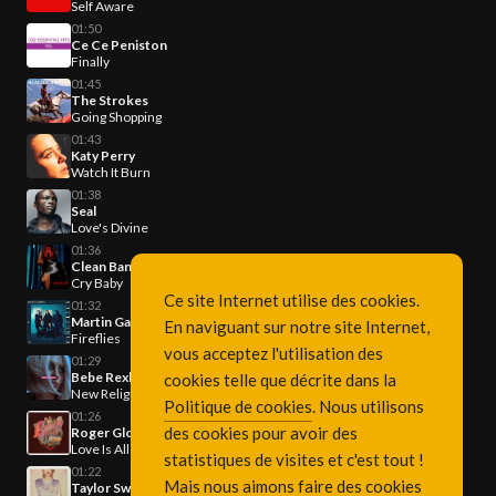
Self Aware
01:50
Ce Ce Peniston
Finally
01:45
The Strokes
Going Shopping
01:43
Katy Perry
Watch It Burn
01:38
Seal
Love's Divine
01:36
Clean Bandit, Anne-Marie, David Guetta
Cry Baby
Ce site Internet utilise des cookies.
01:32
Martin Garrix x U2
En naviguant sur notre site Internet,
Fireflies
vous acceptez l'utilisation des
01:29
Bebe Rexha
cookies telle que décrite dans la
New Religion
Politique de cookies
. Nous utilisons
01:26
des cookies pour avoir des
Roger Glover & Butterfly Ball
Love Is All
statistiques de visites et c'est tout !
01:22
Mais nous aimons faire des cookies
Taylor Swift