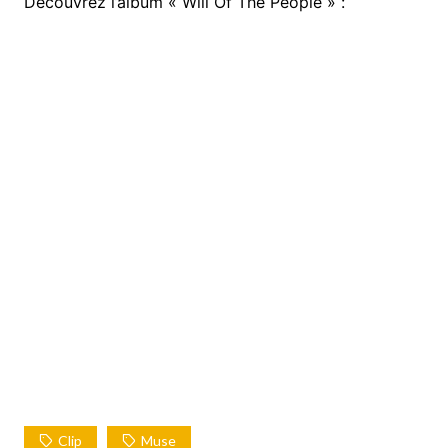
Découvrez l’album « Will Of The People » :
Clip
Muse