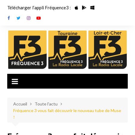
Aller
Télécharger l’appli Fréquence3 :
au
contenu
Accueil
Toute l'actu
Fréquence 3 vous fait découvrir le nouveau tube de Muse
!