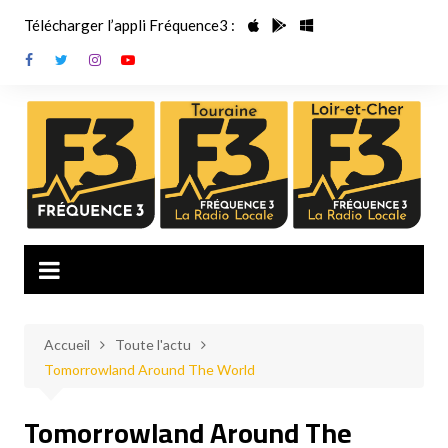
Aller
Télécharger l’appli Fréquence3 :
au
contenu
Accueil
Toute l'actu
Tomorrowland Around The World
Tomorrowland Around The