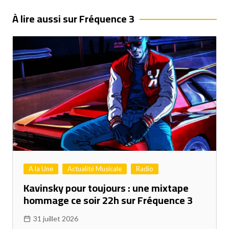
l’article
À lire aussi sur Fréquence 3
A la Une
Actualité Musicale
Radio
Kavinsky pour toujours : une mixtape
hommage ce soir 22h sur Fréquence 3
31 juillet 2026