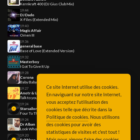
Kernkraft 400 (DJ Gius Club Mix)
19:44
DJ Dado
X-Files (Extended Mix)
19:40
Magic Affair
Omen III
19:36
general base
Base of Love (Extended Version)
19:32
Masterboy
I Got To Give It Up
19:28
Corona
Baby Baby
Ce site Internet utilise des cookies.
19:27
Anotr & Ultra 54
En naviguant sur notre site Internet,
Talk to you
vous acceptez l'utilisation des
19:24
Starsailor, Ofenbach
cookies telle que décrite dans la
Four To The Floor
Politique de cookies
. Nous utilisons
19:24
des cookies pour avoir des
Dr Alban
Look Who's Talking!
statistiques de visites et c'est tout !
19:20
Mais nous aimons faire des cookies
Faithless & Bebe Rexa