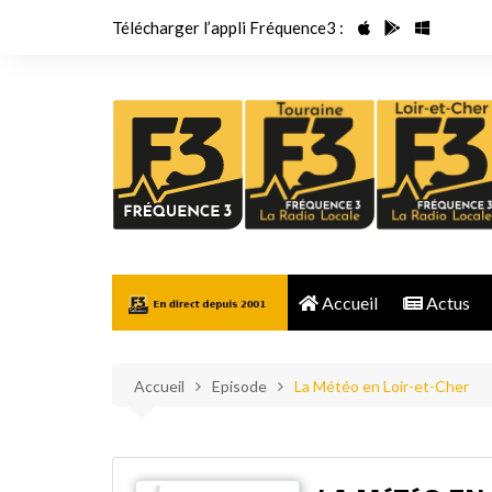
Aller
Télécharger l’appli Fréquence3 :
au
contenu
Accueil
Actus
Accueil
Episode
La Météo en Loir-et-Cher