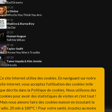
Bad Dreams
07:35
Iz Divine
Who Do You Think You Are
07:31
Shakira & Burna Boy
Dai Dai
07:27
Human league
Tell Me When
07:24
Taylor Swift
I Knew You Were Trouble
07:20
Tame Impala & Kim Jennie
Dracula
Ce site Internet utilise des cookies. En naviguant sur notre
site Internet, vous acceptez l'utilisation des cookies telle
que décrite dans la
Politique de cookies
. Nous utilisons des
cookies pour avoir des statistiques de visites et c'est tout !
Mais nous aimons faire des cookies maison en écoutant la
radio. 20 min à 180°C ! Pour votre santé, écoutez au moins