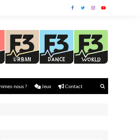
mmes-nous ?
Jeux
Contact
Nick Rubber
Jerry Aura
Sylvain Diems