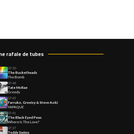
ne rafale de tubes
07:50
The Bucketheads
The Bomb
07:48
Tate McRae
Greedy
07:45
Farruko, Greeicy & Steve Aoki
YAPAQUE
07:41
The Black Eyed Peas
Where Is The Love?
07:37
Teddy Swims