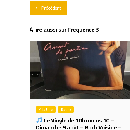
Navigation
Précédent
de
l’article
À lire aussi sur Fréquence 3
A la Une
Radio
Le Vinyle de 10h moins 10 –
Dimanche 9 août – Roch Voisine –