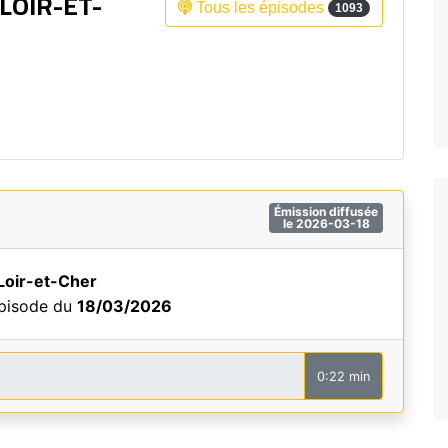
LOIR-ET-
Tous les épisodes
1093
Fréquence 3 Urban
Fréquence 3 World
Émission diffusée
le 2026-03-18
Loir-et-Cher
épisode du
18/03/2026
0:22 min