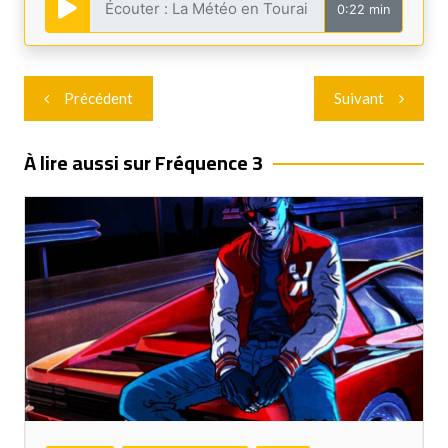
0:22 min
Navigation
Précédent
Suivant
de
l’article
À lire aussi sur Fréquence 3