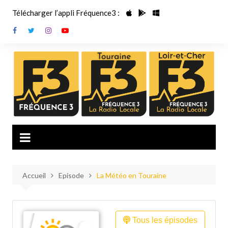
Aller
Télécharger l’appli Fréquence3 :
au
contenu
Accueil
Episode
La Météo en Touraine
Tous les épisodes