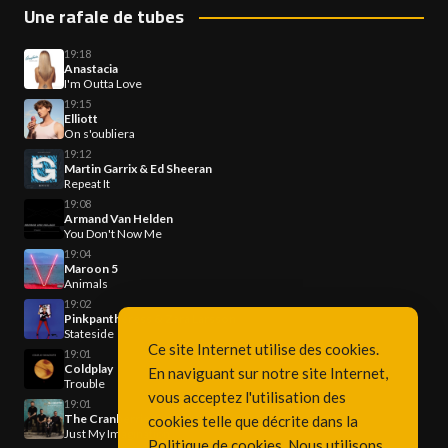
Une rafale de tubes
19:18
Anastacia
I'm Outta Love
19:15
Elliott
On s'oubliera
19:12
Martin Garrix & Ed Sheeran
Repeat It
19:08
Armand Van Helden
You Don't Now Me
19:04
Maroon 5
Animals
19:02
Pinkpantheress & Zara Larsson
Stateside
Ce site Internet utilise des cookies.
19:01
Coldplay
En naviguant sur notre site Internet,
Trouble
vous acceptez l'utilisation des
19:01
The Cranberries
cookies telle que décrite dans la
Just My Imagination
Politique de cookies
. Nous utilisons