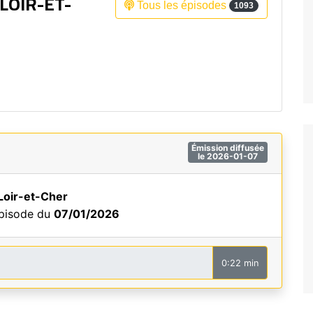
LOIR-ET-
Tous les épisodes
1093
Fréquence 3 Urban
Fréquence 3 World
Émission diffusée
le 2026-01-07
Loir-et-Cher
épisode du
07/01/2026
0:22 min