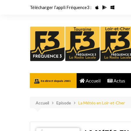
Aller
Télécharger l’appli Fréquence3 :
au
contenu
Accueil
Actus
Accueil
Episode
La Météo en Loir-et-Cher