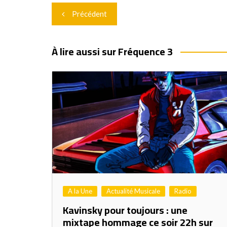
Navigation
Précédent
de
l’article
À lire aussi sur Fréquence 3
A la Une
Actualité Musicale
Radio
Kavinsky pour toujours : une
mixtape hommage ce soir 22h sur