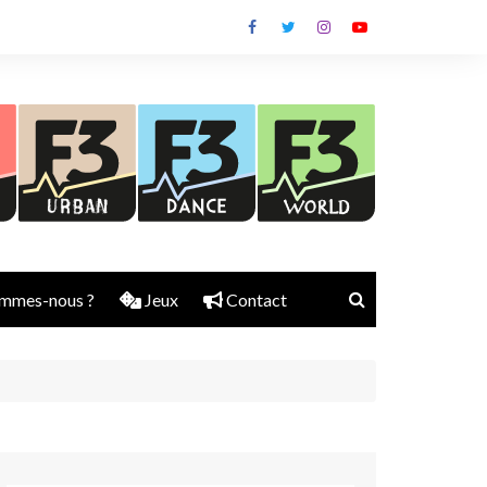
mmes-nous ?
Jeux
Contact
Nick Rubber
Jerry Aura
Sylvain Diems