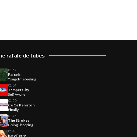
ne rafale de tubes
01:57
Parcels
Yougotmefeeling
01:54
Temper City
Self Aware
01:50
Ce Ce Peniston
Finally
01:45
The Strokes
Going Shopping
01:43
Katy Perry