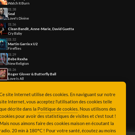
Watch It Burn
01:38
Seal
Love's Divine
01:36
Clean Bandit, Anne-Marie, David Guetta
Cry Baby
01:32
Martin Garrix x U2
Fireflies
01:29
Bebe Rexha
New Religion
01:26
Roger Glover & Butterfly Ball
Love Is All
Ce site Internet utilise des cookies. En naviguant sur notre
site Internet, vous acceptez l'utilisation des cookies telle
que décrite dans la
Politique de cookies
. Nous utilisons des
cookies pour avoir des statistiques de visites et c'est tout !
Mais nous aimons faire des cookies maison en écoutant la
radio. 20 min à 180°C ! Pour votre santé, écoutez au moins