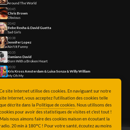
Around The World
20:45
Chris Brown
Obvious
20:42
Bebe Rexha & David Guetta
Sad Girls
20:38
Jennifer Lopez
Ain't It Funny
20:35
Damiano David
Born With a Broken Heart
20:32
Kris Kross Amsterdam & Luisa Sonza & Willy William
My Oh My
Ce site Internet utilise des cookies. En naviguant sur notre
site Internet, vous acceptez l'utilisation des cookies telle
que décrite dans la
Politique de cookies
. Nous utilisons des
cookies pour avoir des statistiques de visites et c'est tout !
Mais nous aimons faire des cookies maison en écoutant la
radio. 20 min à 180°C ! Pour votre santé, écoutez au moins