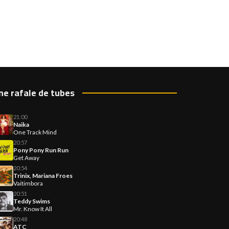
ne rafale de tubes
21:00
Naika
One Track Mind
20:57
Pony Pony Run Run
Get Away
20:54
Trinix, Mariana Froes
Vaitimbora
20:51
Teddy Swims
Mr. Know It All
20:48
ATC