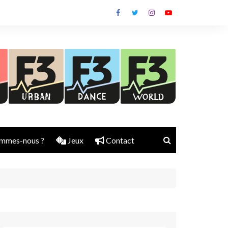
mmes-nous ?
Jeux
Contact
Nick Rubber
Jerry Aura
Sylvain Diems