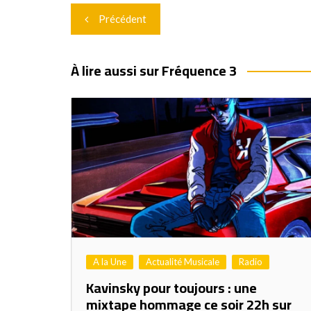
Navigation
Précédent
de
l’article
À lire aussi sur Fréquence 3
A la Une
Actualité Musicale
Radio
Kavinsky pour toujours : une
mixtape hommage ce soir 22h sur