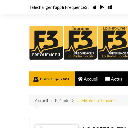
Aller
Télécharger l’appli Fréquence3 :
au
contenu
Accueil
Actus
Accueil
Episode
La Météo en Touraine