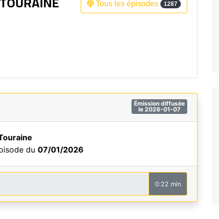
 TOURAINE
Tous les épisodes
1287
Fréquence 3 Urban
Fréquence 3 World
Émission diffusée
le 2026-01-07
Touraine
épisode du
07/01/2026
0:22 min