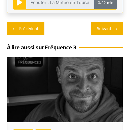
0:22 min
Navigation
Précédent
Suivant
de
l’article
À lire aussi sur Fréquence 3