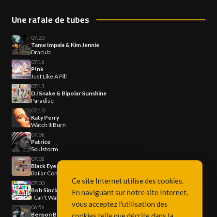
Une rafale de tubes
07:20
Tame Impala & Kim Jennie
Dracula
07:16
P!nk
Just Like A Pill
07:13
DJ Snake & Bipolar Sunshine
Paradise
07:10
Katy Perry
Watch It Burn
07:06
Patrice
Soulstorm
07:02
Black Eyed Peas
Bailar Contigo
Ce site Internet utilise des cookies.
07:00
Bob Sinclar & Kiesza
En naviguant sur notre site Internet,
I Can't Wait
vous acceptez l'utilisation des
06:56
Benson Boone
cookies telle que décrite dans la