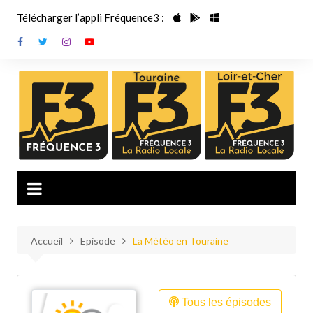
Aller
Télécharger l’appli Fréquence3 :
au
contenu
Accueil
Episode
La Météo en Touraine
Tous les épisodes