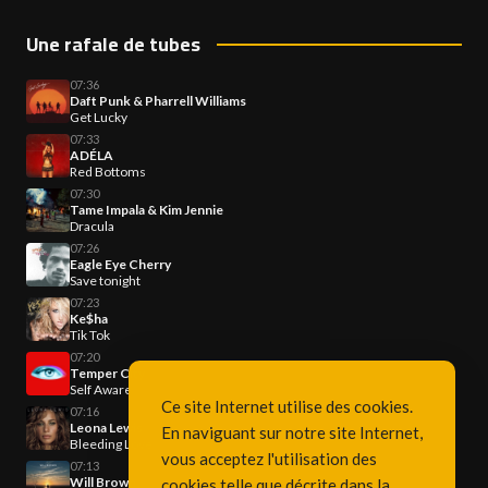
Une rafale de tubes
07:36
Daft Punk & Pharrell Williams
Get Lucky
07:33
ADÉLA
Red Bottoms
07:30
Tame Impala & Kim Jennie
Dracula
07:26
Eagle Eye Cherry
Save tonight
07:23
Ke$ha
Tik Tok
07:20
Temper City
Self Aware
Ce site Internet utilise des cookies.
07:16
Leona Lewis
En naviguant sur notre site Internet,
Bleeding Love
vous acceptez l'utilisation des
07:13
Will Brown
cookies telle que décrite dans la