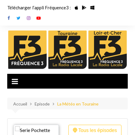
Aller
Télécharger l’appli Fréquence3 :
au
contenu
Accueil
Episode
La Météo en Touraine
Tous les épisodes