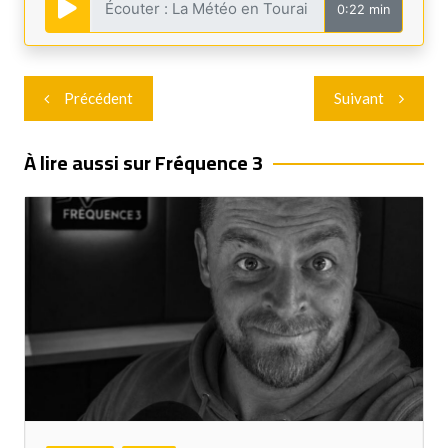
0:22 min
Navigation
Précédent
Suivant
de
l’article
À lire aussi sur Fréquence 3