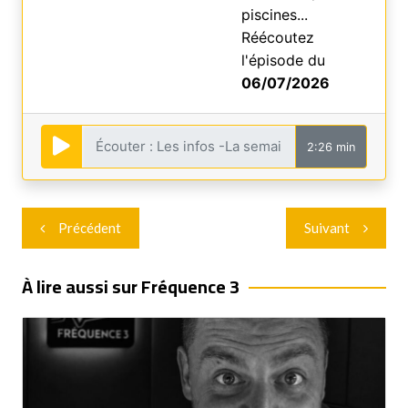
piscines...
Réécoutez
l'épisode du
06/07/2026
2:26 min
Navigation
Précédent
Suivant
de
l’article
À lire aussi sur Fréquence 3