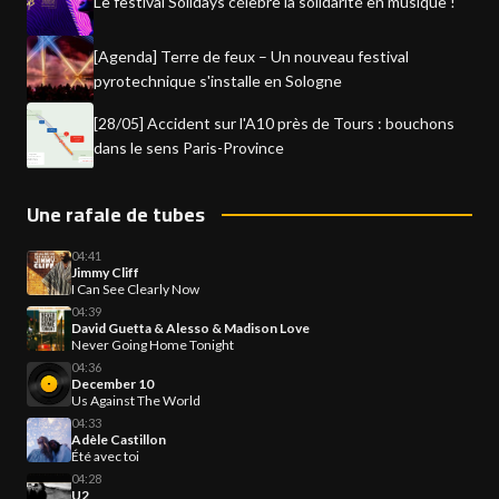
Le festival Solidays célèbre la solidarité en musique !
[Agenda] Terre de feux – Un nouveau festival
pyrotechnique s'installe en Sologne
[28/05] Accident sur l'A10 près de Tours : bouchons
dans le sens Paris-Province
Une rafale de tubes
04:41
Jimmy Cliff
I Can See Clearly Now
04:39
David Guetta & Alesso & Madison Love
Never Going Home Tonight
04:36
December 10
Us Against The World
04:33
Adèle Castillon
Été avec toi
04:28
U2