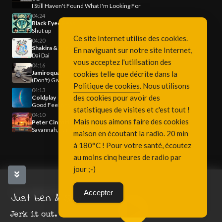
I Still Haven't Found What I'm Looking For
04:24
Black Eyed Peas
Shut up
Ce site Internet utilise des cookies.
04:20
Shakira & Burna Boy
En naviguant sur notre site Internet,
Dai Dai
vous acceptez l'utilisation des
04:16
Jamiroquai
cookies telle que décrite dans la
(Don't) Give Hate a Chance
Politique de cookies
. Nous utilisons
04:13
des cookies pour avoir des
Coldplay
Good Feelings
statistiques de visites et c'est tout !
04:10
Mais nous aimons faire des cookies
Peter Cincotti
Savannah, Turn It Up!
maison en écoutant la radio. 20 min
à 180°C ! Pour votre santé, écoutez
au moins cinq heures de radio par
jour ;-)
Copyright Fréquence 3, since 2001
Accepter
Just ben & Smil
Jerk it out.