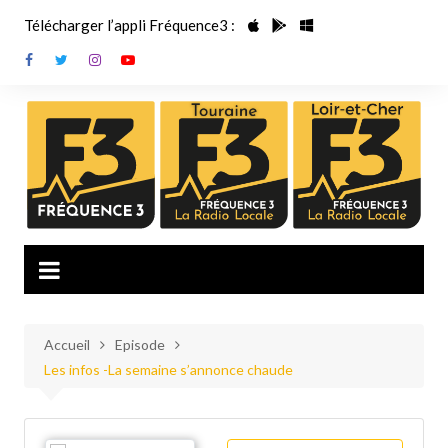
Aller
Télécharger l’appli Fréquence3 :
au
contenu
Accueil
Episode
Les infos -La semaine s’annonce chaude