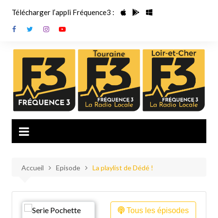
Aller
Télécharger l’appli Fréquence3 :
au
contenu
Accueil
Episode
La playlist de Dédé !
Tous les épisodes