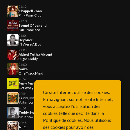
21:12
Chappell Roan
Pink Pony Club
21:10
Sound Of Legend
San Francisco
21:06
Beyoncé
If I Were A Boy
21:03
Abigel Toth x Akcent
Sugar Daddy
21:00
Naika
One Track Mind
20:57
Pony Pony Run Run
Get Away
Ce site Internet utilise des cookies.
20:54
Trinix, Mariana Froes
En naviguant sur notre site Internet,
Vaitimbora
vous acceptez l'utilisation des
20:51
Teddy Swims
cookies telle que décrite dans la
Mr. Know It All
Politique de cookies
. Nous utilisons
20:48
des cookies pour avoir des
ATC