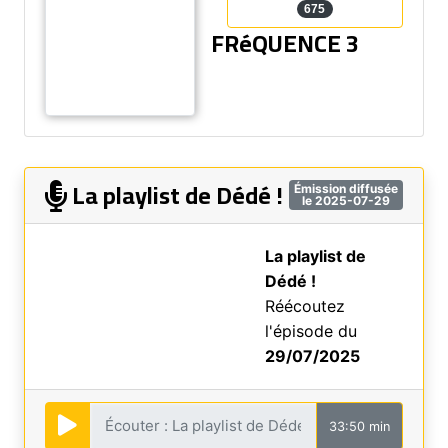
675
FRéQUENCE 3
La playlist de Dédé !
Émission diffusée
le 2025-07-29
La playlist de
Dédé !
Réécoutez
l'épisode du
29/07/2025
33:50 min