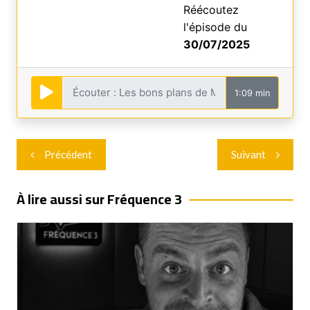
Réécoutez
l'épisode du
30/07/2025
1:09 min
Navigation
Précédent
Suivant
de
l’article
À lire aussi sur Fréquence 3