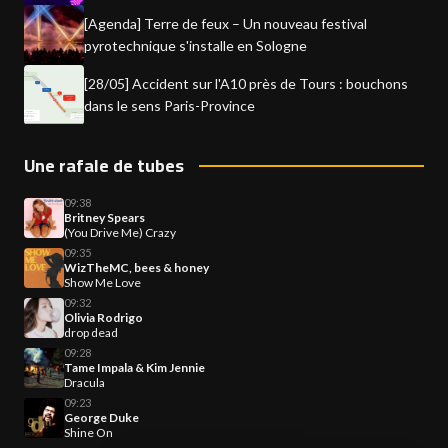
[Agenda] Terre de feux – Un nouveau festival
pyrotechnique s'installe en Sologne
[28/05] Accident sur l'A10 près de Tours : bouchons
dans le sens Paris-Province
Une rafale de tubes
09:38
Britney Spears
(You Drive Me) Crazy
09:35
WizTheMC, bees & honey
Show Me Love
09:32
Olivia Rodrigo
drop dead
09:28
Tame Impala & Kim Jennie
Dracula
09:23
George Duke
Shine On