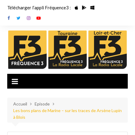
Aller
Télécharger l’appli Fréquence3 :
au
contenu
Accueil
Episode
Les bons plans de Marine – sur les traces de Arsène Lupin
à Blois