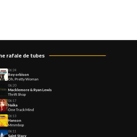
ne rafale de tubes
06:24
Roy orbison
Oh, Pretty Woman
06:20
Macklemore & Ryan Lewis
Thrift Shop
06:17
Naika
One Track Mind
06:13
Hanson
Mmmbop
06:11
Saint Stacy