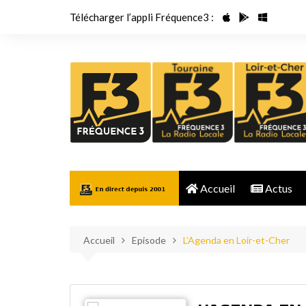
Aller
Télécharger l’appli Fréquence3 :
au
contenu
Accueil
Actus
Accueil
Episode
L’Agenda en Loir-et-Cher