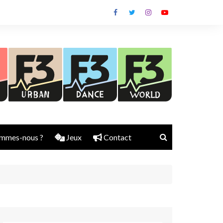
mmes-nous ?
Jeux
Contact
Nick Rubber
Jerry Aura
Sylvain Diems