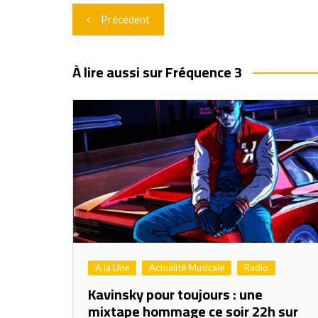
Navigation
Précédent
de
l’article
À lire aussi sur Fréquence 3
A la Une
Actualité Musicale
Radio
Kavinsky pour toujours : une
mixtape hommage ce soir 22h sur