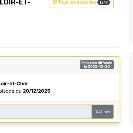
LOIR-ET-
Tous les épisodes
1248
Fréquence 3 Urban
Fréquence 3 World
Émission diffusée
le 2025-12-20
Loir-et-Cher
épisode du
20/12/2025
1:41 min