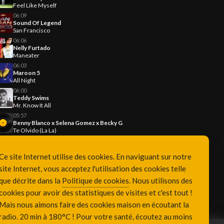
Feel Like Myself
06:09
Sound Of Legend
San Francisco
06:06
Nelly Furtado
Maneater
06:03
Maroon 5
All Night
06:00
Teddy Swims
Mr. Know It All
05:57
Benny Blanco x Selena Gomez x Becky G
Te Olvido (La La)
Ce site Internet utilise des cookies. En naviguant sur notre
site Internet, vous acceptez l'utilisation des cookies telle
que décrite dans la
Politique de cookies
. Nous utilisons des
cookies pour avoir des statistiques de visites et c'est tout !
Mais nous aimons faire des cookies maison en écoutant la
radio. 20 min à 180°C ! Pour votre santé, écoutez au moins