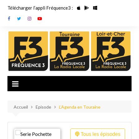
Aller
Télécharger l’appli Fréquence3 :
au
contenu
Accueil
Episode
L’Agenda en Touraine
Tous les épisodes