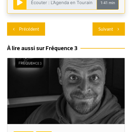
1:41 min
Navigation
Précédent
Suivant
de
l’article
À lire aussi sur Fréquence 3