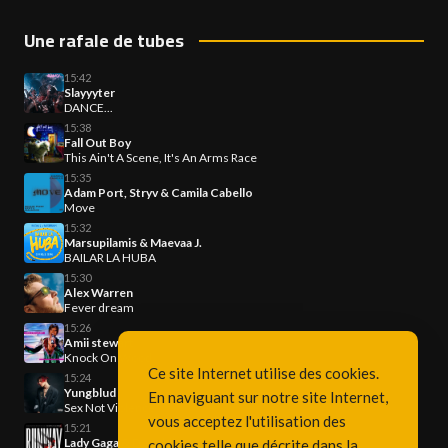
Une rafale de tubes
15:42
Slayyyter
DANCE...
15:38
Fall Out Boy
This Ain't A Scene, It's An Arms Race
15:35
Adam Port, Stryv & Camila Cabello
Move
15:32
Marsupilamis & Maevaa J.
BAILAR LA HUBA
15:30
Alex Warren
Fever dream
15:26
Amii stewart
Knock On Wood
Ce site Internet utilise des cookies.
15:24
Yungblud
En naviguant sur notre site Internet,
Sex Not Violence
vous acceptez l'utilisation des
15:21
Lady Gaga & Doechii
cookies telle que décrite dans la