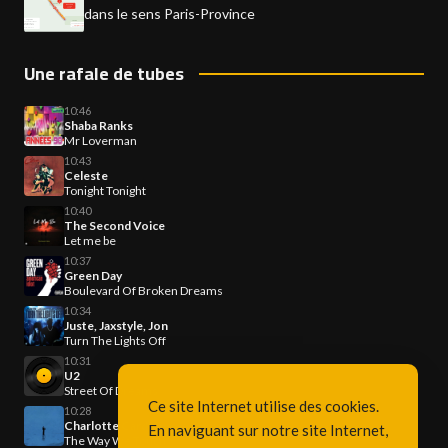
dans le sens Paris-Province
Une rafale de tubes
10:46
Shaba Ranks
Mr Loverman
10:43
Celeste
Tonight Tonight
10:40
The Second Voice
Let me be
10:37
Green Day
Boulevard Of Broken Dreams
10:34
Juste, Jaxstyle, Jon
Turn The Lights Off
10:31
U2
Street Of Dreams
Ce site Internet utilise des cookies.
10:28
Charlotte Cardin
En naviguant sur notre site Internet,
The Way We Touch