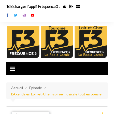
Aller
Télécharger l’appli Fréquence3 :
au
contenu
Accueil
Episode
L’Agenda en Loir-et-Cher -soirée musicale tout en poésie