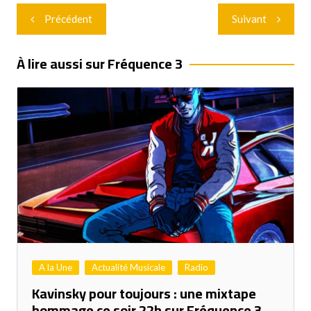
Navigation
Précédent
Suivant
de
l’article
À lire aussi sur Fréquence 3
A la Une
Actualité Musicale
Radio
Kavinsky pour toujours : une mixtape
hommage ce soir 22h sur Fréquence 3