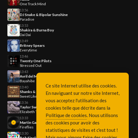
One Track Mind
13:56
DJ Snake & Bipolar Sunshine
Paradise
13:53
Shakira & Burna Boy
Dai Dai
13:49
Britney Spears
Everytime
13:46
Twenty One Pilots
Stressed Out
13:43
Avril del Mar
Bayahibe
Ce site Internet utilise des cookies.
13:40
Shanks & Bigfoot
En naviguant sur notre site Internet,
Sweet Like Chocolat
vous acceptez l'utilisation des
13:36
Taylor Swift
cookies telle que décrite dans la
Elizabeth Taylor
Politique de cookies
. Nous utilisons
13:33
des cookies pour avoir des
Martin Garrix x U2
Fireflies
statistiques de visites et c'est tout !
13:30
Mais nous aimons faire des cookies
Bob Sinclar & Kiesza