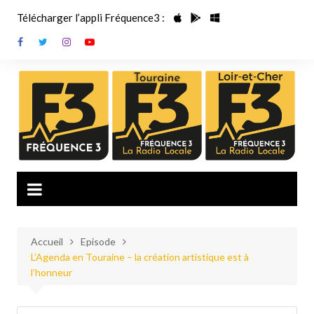
Aller
Télécharger l’appli Fréquence3 :
au
contenu
Accueil
Episode
L’Agenda en Touraine – la création artistique est à
l’honneur