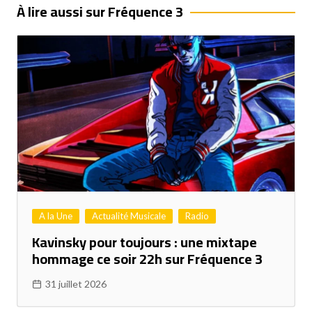
l’article
À lire aussi sur Fréquence 3
A la Une
Actualité Musicale
Radio
Kavinsky pour toujours : une mixtape
hommage ce soir 22h sur Fréquence 3
31 juillet 2026