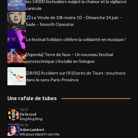
les 54000 festivaliers malgré la chaleur et la vigilance
canicule
Le Vinyle de 10h moins 10 – Dimanche 14 juin –
Sade – Smooth Operator
Le festival Solidays célèbre la solidarité en musique !
[Agenda] Terre de feux – Un nouveau festival
pyrotechnique s'installe en Sologne
[28/05] Accident sur l'A10 près de Tours : bouchons
dans le sens Paris-Province
Une rafale de tubes
03:27
De la soul
Ring Ring Ring
03:24
Adam Lambert
Whataya Want From Me