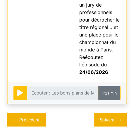
un jury de
professionnels
pour décrocher le
titre régional… et
une place pour le
championnat du
monde à Paris.
Réécoutez
l'épisode du
24/06/2026
1:21 min
Navigation
Précédent
Suivant
de