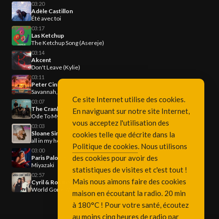
03:20
Adèle Castillon
Été avec toi
03:17
Las Ketchup
The Ketchup Song (Asereje)
03:14
Akcent
Don't Leave (Kylie)
03:11
Peter Cincotti
Savannah, Turn It Up!
Ce site Internet utilise des cookies.
03:07
The Cranberries
En naviguant sur notre site Internet,
Ode To My Family
vous acceptez l'utilisation des
03:03
Sloane Simon & Reggi Condos
cookies telle que décrite dans la
all in my head
Politique de cookies
. Nous utilisons
03:00
des cookies pour avoir des
Paris Paloma
Miyazaki
statistiques de visites et c'est tout !
02:57
Mais nous aimons faire des cookies
Cyril & Robin Schulz & Sam Martin
World Gone Wild
maison en écoutant la radio. 20 min
à 180°C ! Pour votre santé, écoutez
au moins cinq heures de radio par