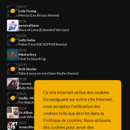
20:37
Lola Young
Messy (Les Bisous Remix)
20:36
general base
Base of Love (Extended Version)
20:33
Lady GaGa
Poker Face (DE SOFFER Remix)
20:32
Masterboy
I Got To Give It Up
20:30
Bob Sinclar
Take it easy on me (Yann Muller Remix)
20:28
Corona
Baby Baby
Ce site Internet utilise des cookies.
20:26
Gadjo, Nick Reach Up
En naviguant sur notre site Internet,
I'm Watching You (Extended Mix)
vous acceptez l'utilisation des
20:24
Dr Alban
cookies telle que décrite dans la
Look Who's Talking!
Politique de cookies
. Nous utilisons
20:22
des cookies pour avoir des
Jonas Blue, Malive