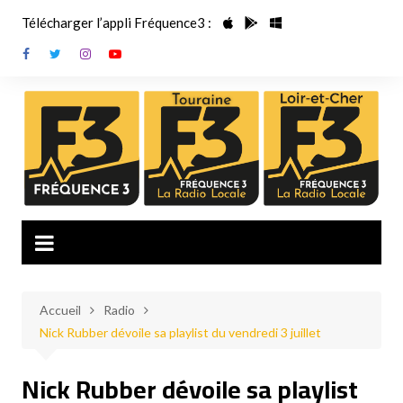
Aller
Télécharger l’appli Fréquence3 :
au
contenu
Accueil
Radio
Nick Rubber dévoile sa playlist du vendredi 3 juillet
Nick Rubber dévoile sa playlist