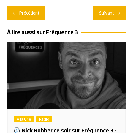
Navigation
Précédent
Suivant
de
l’article
À lire aussi sur Fréquence 3
A la Une
Radio
Nick Rubber ce soir sur Fréquence 3 :