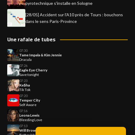
pyrotechnique s'installe en Sologne
[28/05] Accident sur l'A10 près de Tours : bouchons
dans le sens Paris-Province
Une rafale de tubes
07:30
Tame Impala & Kim Jennie
Dracula
07:26
Eagle Eye Cherry
Save tonight
07:23
Ke$ha
Tik Tok
07:20
Temper City
Self Aware
07:16
Leona Lewis
Bleeding Love
07:13
Will Brown
Better Man