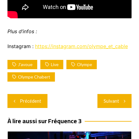
Plus d’infos :
Instagram :
https://instagram.com/olympe_et_cable
J'avoue
Live
Olympe
Olympe Chabert
Navigation
Précédent
Suivant
de
l’article
À lire aussi sur Fréquence 3