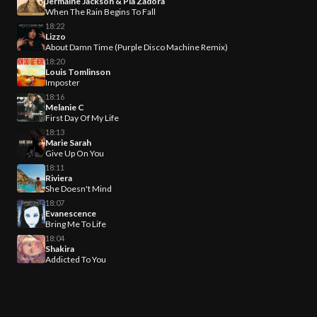
Jermaine Jackson & Pia Zadora
When The Rain Begins To Fall
18:22
Lizzo
About Damn Time (Purple Disco Machine Remix)
18:20
Louis Tomlinson
Imposter
18:16
Melanie C
First Day Of My Life
18:13
Marie Sarah
Give Up On You
18:11
Riviera
She Doesn't Mind
18:07
Evanescence
Bring Me To Life
18:04
Shakira
Addicted To You