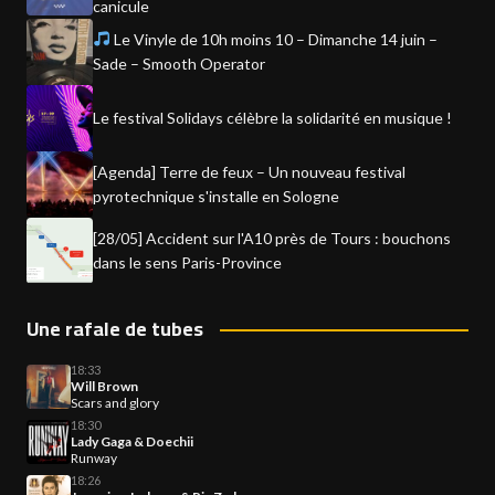
canicule
Le Vinyle de 10h moins 10 – Dimanche 14 juin –
Sade – Smooth Operator
Le festival Solidays célèbre la solidarité en musique !
[Agenda] Terre de feux – Un nouveau festival
pyrotechnique s'installe en Sologne
[28/05] Accident sur l'A10 près de Tours : bouchons
dans le sens Paris-Province
Une rafale de tubes
18:33
Will Brown
Scars and glory
18:30
Lady Gaga & Doechii
Runway
18:26