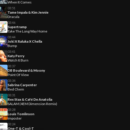
When It Comes
03:51
Tame Impala & Kim Jennie
Dracula
03:46
Supertramp
Take The Long Way Home
03:44
Joki X Raluka X Chella
Bump
03:41
Katy Perry
Watch It Burn
03:37
DB Boulevard & Moony
Point Of View
03:34
Sabrina Carpenter
Bed Chem
03:31
Rex Stax & Café De Anatolia
SALAM (4EM Dimension Remix)
03:28
Louis Tomlinson
Imposter
03:24
One-T & Cool-T