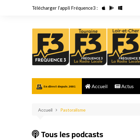
Aller
Télécharger l’appli Fréquence3 :
au
contenu
Accueil
Actus
Accueil
Pastoralisme
Tous les podcasts