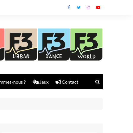
mmes-nous ?
Jeux
Contact
Nick Rubber
Jerry Aura
Sylvain Diems