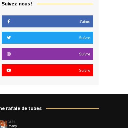
Suivez-nous !
J’aime
Suivre
Suivre
Suivre
ne rafale de tubes
03:54
Imany