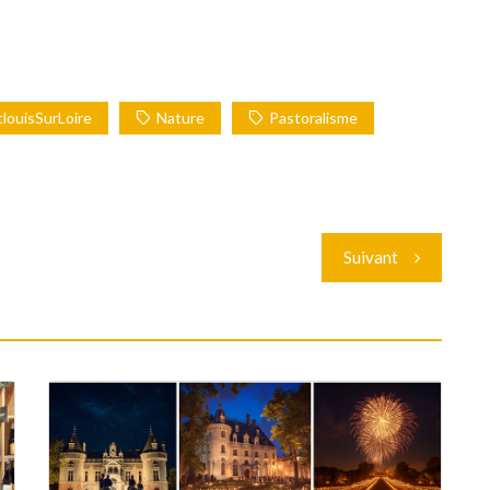
louisSurLoire
Nature
Pastoralisme
Suivant