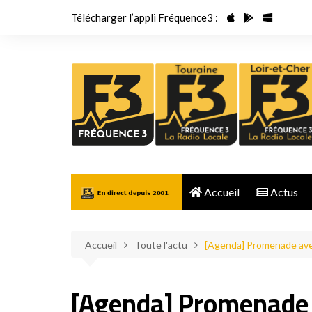
Aller
Télécharger l’appli Fréquence3 :
au
contenu
Accueil
Actus
Accueil
Toute l'actu
[Agenda] Promenade avec 
[Agenda] Promenade a