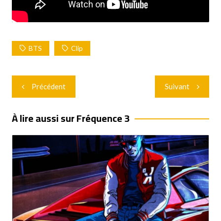
BTS
Clip
Navigation
Précédent
Suivant
de
l’article
À lire aussi sur Fréquence 3