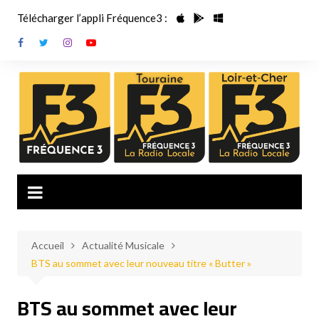
Aller
Télécharger l’appli Fréquence3 :
au
contenu
Accueil
Actualité Musicale
BTS au sommet avec leur nouveau titre « Butter »
BTS au sommet avec leur