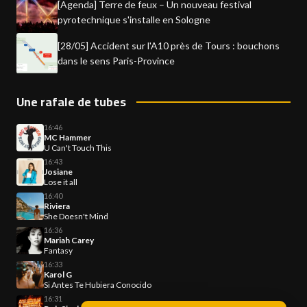
[Agenda] Terre de feux – Un nouveau festival
pyrotechnique s'installe en Sologne
[28/05] Accident sur l'A10 près de Tours : bouchons
dans le sens Paris-Province
Une rafale de tubes
16:46
MC Hammer
U Can't Touch This
16:43
Josiane
Lose it all
16:40
Riviera
She Doesn't Mind
16:36
Mariah Carey
Fantasy
16:33
Karol G
Si Antes Te Hubiera Conocido
16:31