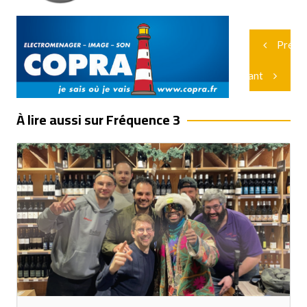
Navigation
Précé
de
l’article
Suivant
À lire aussi sur Fréquence 3