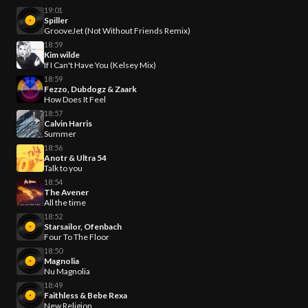
19:01
Spiller
GrooveJet (Not Without Friends Remix)
18:59
Kim wilde
If I Can't Have You (Kelsey Mix)
18:59
Fezzo, Dubdogz & Zaark
How Does It Feel
18:57
Calvin Harris
Summer
18:56
Anotr & Ultra 54
Talk to you
18:54
The Avener
All the time
18:52
Starsailor, Ofenbach
Four To The Floor
18:50
Magnolia
Nu Magnolia
18:49
Faithless & Bebe Rexa
New Religion