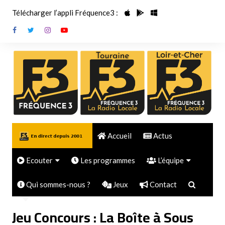
Aller
Télécharger l’appli Fréquence3 :
au
contenu
Accueil
Actus
Ecouter
Les programmes
L’équipe
Accueil
Toute l'actu
Les radios
Fréquence 3, l’originale !
Toute l’équipe
Qui sommes-nous ?
Jeux
Contact
Jeu Concours : La Boîte à Sous
Les Podcasts
Fréquence 3 LA Radio
J’avoue
Les DJ CLUB MIX
Locale
Jeu Concours : La Boîte à Sous
Ecouter en FLAC
Les chroniques locales
Fréquence 3 Dance