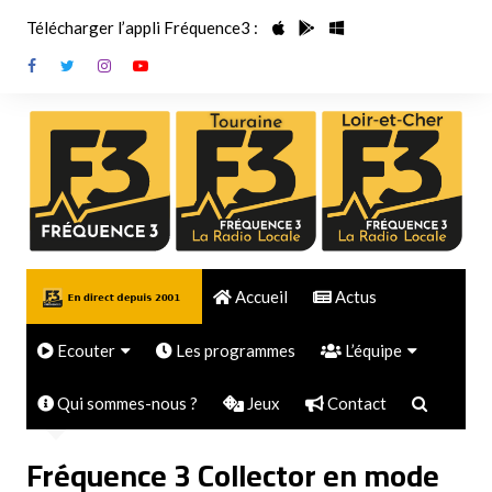
Aller
Télécharger l’appli Fréquence3 :
au
contenu
Accueil
Actus
Ecouter
Les programmes
L’équipe
Accueil
Radio
Les radios
Fréquence 3, l’originale !
Toute l’équipe
Qui sommes-nous ?
Jeux
Contact
Fréquence 3 Collector en mode Halloween
Les Podcasts
Fréquence 3 LA Radio
J’avoue
Les DJ CLUB MIX
Locale
Fréquence 3 Collector en mode
Ecouter en FLAC
Les chroniques locales
Fréquence 3 Dance