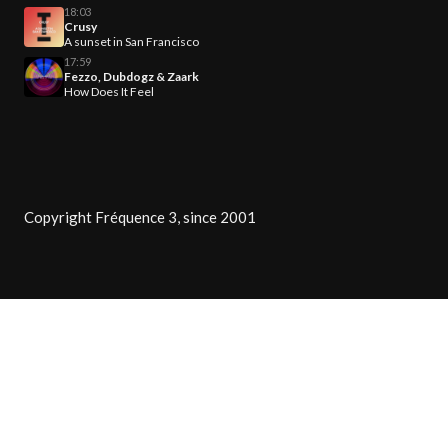
18:03
Crusy
A sunset in San Francisco
17:59
Fezzo, Dubdogz & Zaark
How Does It Feel
Copyright Fréquence 3, since 2001