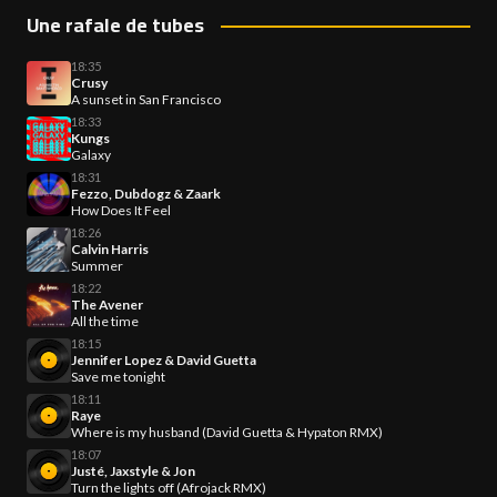
Une rafale de tubes
18:35
Crusy
A sunset in San Francisco
18:33
Kungs
Galaxy
18:31
Fezzo, Dubdogz & Zaark
How Does It Feel
18:26
Calvin Harris
Summer
18:22
The Avener
All the time
18:15
Jennifer Lopez & David Guetta
Save me tonight
18:11
Raye
Where is my husband (David Guetta & Hypaton RMX)
18:07
Justé, Jaxstyle & Jon
Turn the lights off (Afrojack RMX)